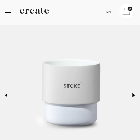
create
0
EN