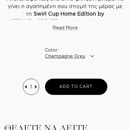
γίνει η αγαπημένη σου στιγμή της μέρας με
WE
CREATE
τη
Swirl Cup Home Edition by
STTOKE
× CREATE
. Χωρίς καπάκι, γιατί στο
R
e
a
d
M
o
r
e
σπίτι δεν το χρειάζεσαι, αλλά με διπλό τοίχωμα
R
e
a
d
L
e
s
s
που κρατά τον καφέ σου ζεστό 30–60 λεπτά
και δροσερό για 2 ώρες – κάθε γουλιά νιώθει
Color:
σαν… πρώτη!
Champagne Grey
Champagne Grey
Raspberry Rose
1
2
3
4
A
D
D
T
O
C
A
R
T
Άρωμα που ξεχωρίζει
: Η ειδική “παραβολική”
βάση απελευθερώνει όλη τη φρεσκάδα και τη
γλύκα του καφέ σου.
ΘΕΛΕΤΕ ΝΑ ΔΕΙΤΕ