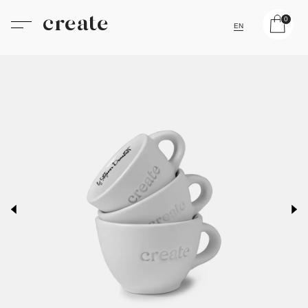
create
0
EN