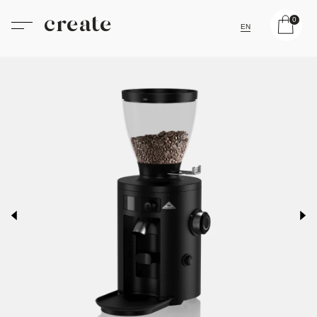
create
0
EN