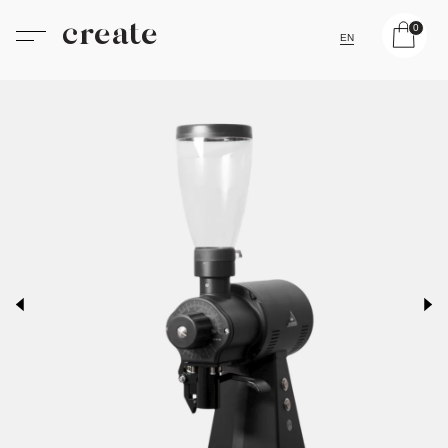
create
0
EN