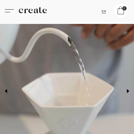
create
0
EN