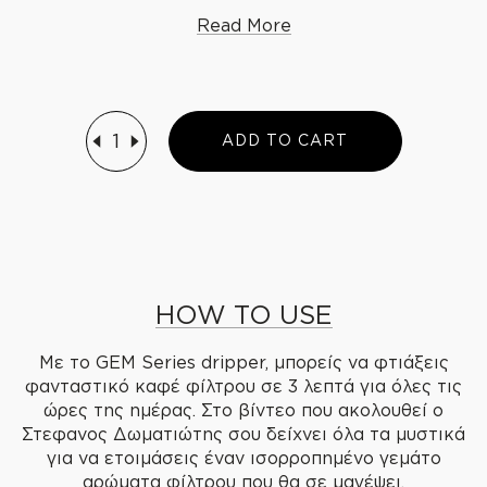
''παγιδεύει'' ατμό και άρωμα, δημιουργώντας
R
e
a
d
M
o
r
e
ένα ομοιόμορφο απότέλεσμα στο φλιτζάνι
R
e
a
d
L
e
s
s
σας. Τέλειο για χρήση στο σπίτι, στο γραφείο ή
στο μαγαζί σας με μινιμαλ αισθητική και
design.Το μοναδικό σύστημα κάθετων και
1
2
A
D
D
T
O
C
A
R
T
οριζόντιων ribs στο εσωτερικό του, επιτρέπει
στο νερό να ρέει σταθερά και να παρασύρει
σωστά τον καφέ.
Είναι πολύ εύκολο στη χρήση του και επιτρέπει
WE
CREATE
τη σταθερή και ομοιόμορφη παρασκευή
φίλτρου από έναν επαγγελματία barista ή
HOW TO USE
ακόμη και από home barista
Mε το GEM Series dripper, μπορείς να φτιάξεις
φανταστικό καφέ φίλτρου σε 3 λεπτά για όλες τις
ώρες της ημέρας. Στο βίντεο που ακολουθεί ο
Στεφανος Δωματιώτης σου δείχνει όλα τα μυστικά
για να ετοιμάσεις έναν ισορροπημένο γεμάτο
αρώματα φίλτρου που θα σε μαγέψει.