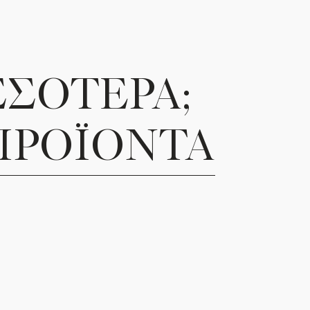
στείλετε τη δωροκάρτα:
οστολής
, καταχωρήστε τα στοιχεία
του παραλήπτη.
ΣΣΟΤΕΡΑ;
αραγγελίας
, αναφέρετε αν θέλετε η
άσει σε
συγκεκριμένη ημερομηνία
.
ΠΡΟΪΟΝΤΑ
 που συνδυάζει
μάθηση, γεύση και
το μοναδικό στυλ του Create by
efanos Domatiotis.