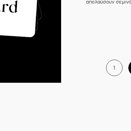
απολαύσουν σεμινά
Δώστε το δώρο 
εμπειρίας του καφέ
Η Δωροκάρτα 
Όλα τα σεμινά
1
2
Προϊόντα και εί
REATE
Είναι ιδανική γι
ξεχωριστή στιγμή —
τον καφέ και
διασκεδα