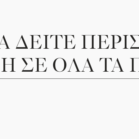
Πώς να 
Στη
Διεύθυνση Απ
Α ΔΕΙΤΕ ΠΕΡΙ
Στα
Σημειώσεις Π
δωροκάρτα να φτ
Η ΣΕ ΟΛΑ ΤΑ 
Δώστε ένα δώρο
απόλαυση
— με 
St