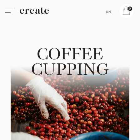
create
0
EN
C
O
F
F
E
E
C
U
P
P
I
N
G