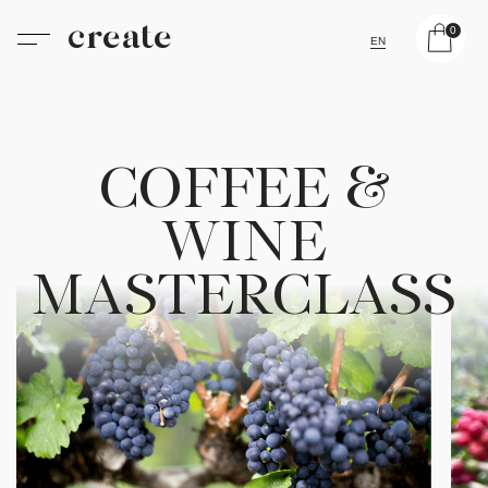
create
0
EN
C
O
F
F
E
E
&
W
I
N
E
M
A
S
T
E
R
C
L
A
S
S