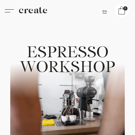
create
0
EN
E
S
P
R
E
S
S
O
W
O
R
K
S
H
O
P