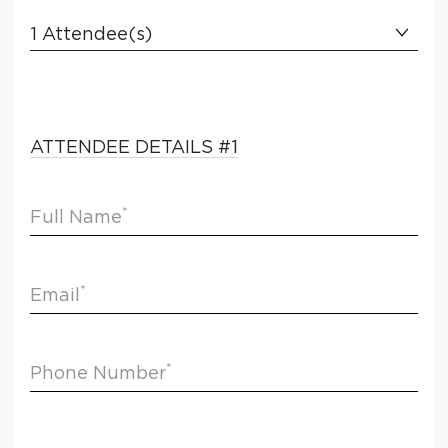
1
1
Attendee(s)
2
3
4
5
ATTENDEE DETAILS
#
1
6
7
*
Full Name
8
9
10
*
Email
*
Phone Number