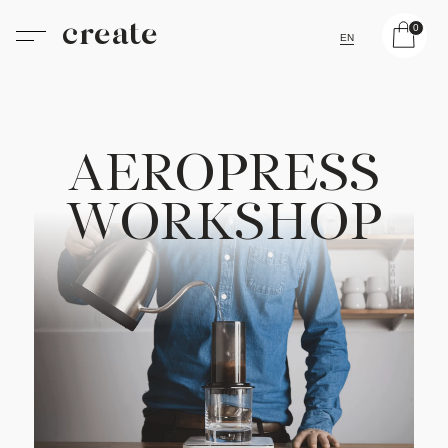
create
0
EN
A
E
R
O
P
R
E
S
S
W
O
R
K
S
H
O
P